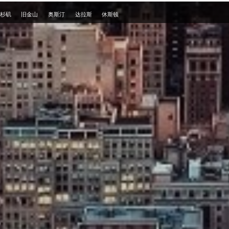
杉矶
旧金山
奥斯汀
达拉斯
休斯顿